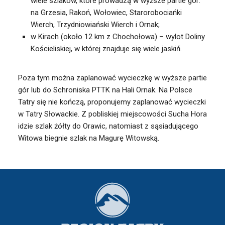
wiele szlaków, które prowadzą w wyższe partie gór:
na Grzesia, Rakoń, Wołowiec, Starorobociańki
Wierch, Trzydniowiański Wierch i Ornak;
w Kirach (około 12 km z Chochołowa) – wylot Doliny
Kościeliskiej, w której znajduje się wiele jaskiń.
Poza tym można zaplanować wycieczkę w wyższe partie
gór lub do Schroniska PTTK na Hali Ornak. Na Polsce
Tatry się nie kończą, proponujemy zaplanować wycieczki
w Tatry Słowackie. Z pobliskiej miejscowości Sucha Hora
idzie szlak żółty do Orawic, natomiast z sąsiadującego
Witowa biegnie szlak na Magurę Witowską.