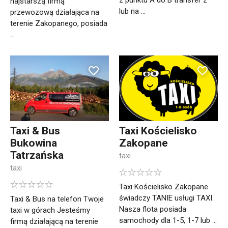
z punktu A do B transfer z
najstarszą firmą
lub na ...
przewozową działająca na
terenie Zakopanego, posiada
...
Taxi & Bus
Taxi Kościelisko
Bukowina
Zakopane
Tatrzańska
taxi
taxi
Taxi Kościelisko Zakopane
świadczy TANIE usługi TAXI.
Taxi & Bus na telefon Twoje
Nasza flota posiada
taxi w górach Jesteśmy
samochody dla 1-5, 1-7 lub ...
firmą działającą na terenie