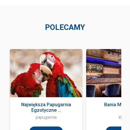
POLECAMY
Największa Papugarnia
Bania Music
Egzotyczne ...
papugarnia
klub