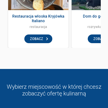
Restauracja włoska Kryjówka
Dom do góry 
Italiano
restauracja
rozrywka i z
ZOBACZ
ZOBACZ
Wybierz miejscowość w której chcesz
zobaczyć ofertę kulinarną