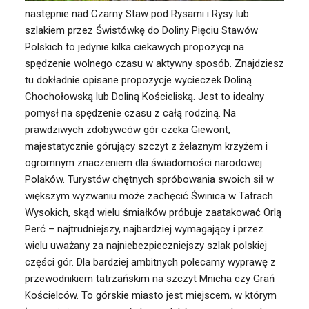
następnie nad Czarny Staw pod Rysami i Rysy lub
szlakiem przez Świstówkę do Doliny Pięciu Stawów
Polskich to jedynie kilka ciekawych propozycji na
spędzenie wolnego czasu w aktywny sposób. Znajdziesz
tu dokładnie opisane propozycje wycieczek Doliną
Chochołowską lub Doliną Kościeliską. Jest to idealny
pomysł na spędzenie czasu z całą rodziną. Na
prawdziwych zdobywców gór czeka Giewont,
majestatycznie górujący szczyt z żelaznym krzyżem i
ogromnym znaczeniem dla świadomości narodowej
Polaków. Turystów chętnych spróbowania swoich sił w
większym wyzwaniu może zachęcić Świnica w Tatrach
Wysokich, skąd wielu śmiałków próbuje zaatakować Orlą
Perć – najtrudniejszy, najbardziej wymagający i przez
wielu uważany za najniebezpieczniejszy szlak polskiej
części gór. Dla bardziej ambitnych polecamy wyprawę z
przewodnikiem tatrzańskim na szczyt Mnicha czy Grań
Kościelców. To górskie miasto jest miejscem, w którym