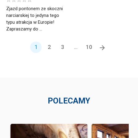
Zjazd pontonem ze skoczni
narciarskiej to jedyna tego
typu atrakcja w Europie!
Zapraszamy do ...
1
2
3
...
10
POLECAMY