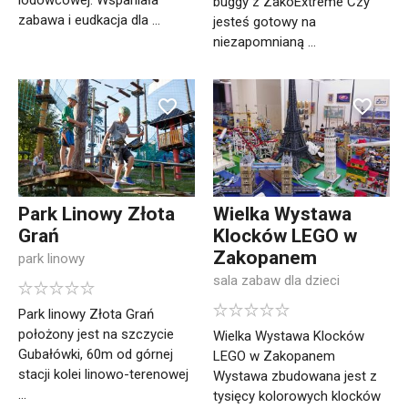
lodowcowej. Wspaniała
buggy z ZakoExtreme Czy
zabawa i eudkacja dla ...
jesteś gotowy na
niezapomnianą ...
Park Linowy Złota
Wielka Wystawa
Grań
Klocków LEGO w
Zakopanem
park linowy
sala zabaw dla dzieci
Park linowy Złota Grań
położony jest na szczycie
Wielka Wystawa Klocków
Gubałówki, 60m od górnej
LEGO w Zakopanem
stacji kolei linowo-terenowej
Wystawa zbudowana jest z
...
tysięcy kolorowych klocków