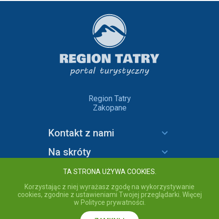
Region Tatry
Zakopane
Kontakt z nami
Na skróty
Informacje
TA STRONA UŻYWA COOKIES.
Korzystając z niej wyrażasz zgodę na wykorzystywanie
cookies, zgodnie z ustawieniami Twojej przeglądarki. Więcej
w Polityce prywatności.
copyright © 2020 Region Tatry - wszelkie prawa zastrzeżone.
Przebywając na stronie akceptujesz
Politykę prywatności
serwisu