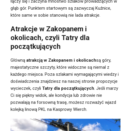
łączy się i zaczyna mnóstwo szlaków prowadzących w
głąb gór. Punktem startowym są zazwyczaj Kuźnice,
które same w sobie stanowią nie lada atrakcje.
Atrakcje w Zakopanem i
okolicach, czyli Tatry dla
początkujących
Główną
atrakcją w Zakopanem i okolicach
są góry,
majestatyczne szczyty, które widoczne są niemal z
każdego miejsca. Poza szlakami wymagającymi wiedzy i
doświadczenia znajdziesz na naszej stronie propozycje
wycieczek, czyli
Tatry dla początkujących
. Jeśli marzy
Ci się piękny widok, ale kondycja lub zdrowie nie
pozwalają na forsowną trasę, możesz rozważyć wjazd
kolejką linową PKL na Kasprowy Wierch.