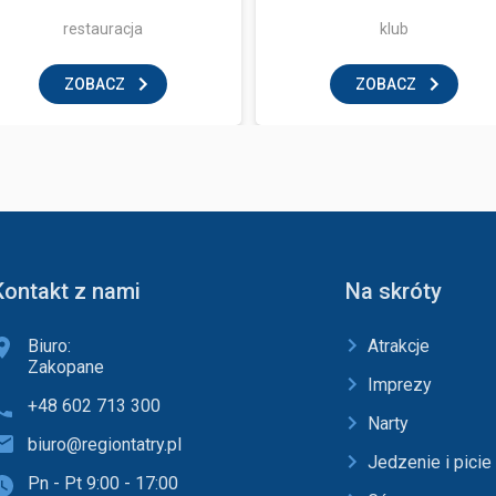
restauracja
klub
ZOBACZ
ZOBACZ
Kontakt z nami
Na skróty
Biuro:
Atrakcje
Zakopane
Imprezy
+48 602 713 300
Narty
biuro@regiontatry.pl
Jedzenie i picie
Pn - Pt 9:00 - 17:00