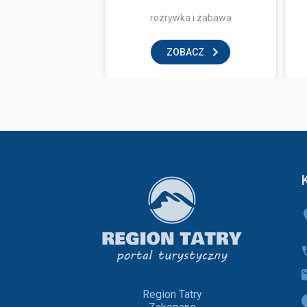
ka i zabawa
rozrywka i zabawa
BACZ
ZOBACZ
Region Tatry