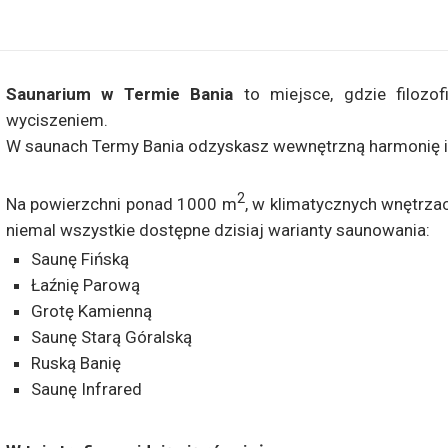
Saunarium w Termie Bania
to miejsce, gdzie filozof
wyciszeniem.
W saunach Termy Bania odzyskasz wewnętrzną harmonię i
2
Na powierzchni ponad 1000 m
, w klimatycznych wnętrza
niemal wszystkie dostępne dzisiaj warianty saunowania:
Saunę Fińską
Łaźnię Parową
Grotę Kamienną
Saunę Starą Góralską
Ruską Banię
Saunę Infrared