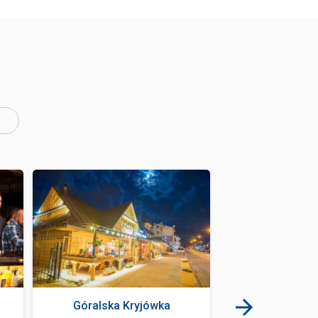
Góralska Kryjówka
Bistro Kryjów