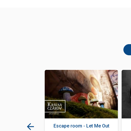
ark Zakopane
Escape room - Let Me Out