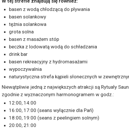
W tej strefie znajdują się również:
basen z wodą chłodzącą do pływania
basen solankowy
tężnia solankowa
grota solna
basen z masażem stóp
beczka z lodowatą wodą do schładzania
drink bar
basen rekreacyjny z hydromasażami
wypoczywalnia
naturystyczna strefa kąpieli słonecznych w zewnętrzn
Niewątpliwie jedną z największych atrakcji są Rytuały Saun
zgodnie z wyznaczonym harmonogramem w godz.:
12:00, 14:00
16:00, 17:00 (seans wyłącznie dla Pań)
18:00, 19:00 (seans z peelingiem solnym)
20:00, 21:00