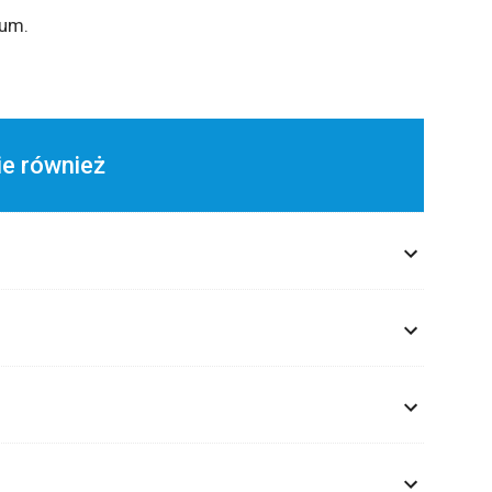
ium.
ie również