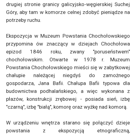
drugiej stronie granicy galicyjsko-węgierskiej Suchej
Góry, aby tam w komorze celnej zdobyć pieniądze na
potrzeby ruchu.
Ekspozycja w Muzeum Powstania Chochołowskiego
przypomina ów znaczący w dziejach Chochołowa
epizod 1846 roku, zwany "poruseństwem"
chochołowskim. Otwarte w 1978 r. Muzeum
Powstania Chochołowskiego mieści się w zabytkowej
chałupie należącej niegdyś do zamożnego
gospodarza, Jana Bafii. Chałupa Bafii typowa dla
budownictwa podhalańskiego, a więc wykonana z
płazów, konstrukcji zrębowej - posiada sień, izbę
"czarną", izbę "białą", komorę oraz wyżkę nad komorą.
W urządzeniu wnętrza starano się połączyć dzieje
powstania z ekspozycją etnograficzną,