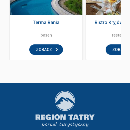
a
Terma Bania
Bistro Kryjówka
basen
restaurac
ZOBACZ
ZOBACZ