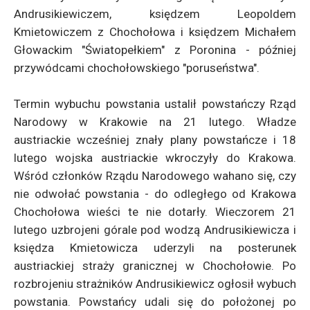
Andrusikiewiczem, księdzem Leopoldem
Kmietowiczem z Chochołowa i księdzem Michałem
Głowackim "Światopełkiem" z Poronina - później
przywódcami chochołowskiego "poruseństwa".
Termin wybuchu powstania ustalił powstańczy Rząd
Narodowy w Krakowie na 21 lutego. Władze
austriackie wcześniej znały plany powstańcze i 18
lutego wojska austriackie wkroczyły do Krakowa.
Wśród członków Rządu Narodowego wahano się, czy
nie odwołać powstania - do odległego od Krakowa
Chochołowa wieści te nie dotarły. Wieczorem 21
lutego uzbrojeni górale pod wodzą Andrusikiewicza i
księdza Kmietowicza uderzyli na posterunek
austriackiej straży granicznej w Chochołowie. Po
rozbrojeniu strażników Andrusikiewicz ogłosił wybuch
powstania. Powstańcy udali się do położonej po