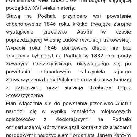
Podhalańska wieś Chochołów ma bogatą, sięgającą
początków XVI wieku historię.
Sławę na Podhalu przyniosło wsi powstanie
chochołowskie 1846 roku, krótko trwające zbrojne
wystąpienie przeciwko Austrii w czasie
poprzedzającej Wiosnę Ludów rewolucji krakowskiej.
Wypadki roku 1846 dojrzewały długo; nie bez
znaczenia był pobyt na Podhalu w 1832 roku poety
Seweryna Goszczyńskiego, ukrywającego się po
powstaniu listopadowym założyciela tajnego
Stowarzyszenia Ludu Polskiego do walki powstańczej
z zaborcami, oraz agitacja działaczy tegoż
Stowarzyszenia.
Plan włączenia się do powstania przeciwko Austrii
narodził się w wyniku kontaktów miejscowych
spiskowców z docierającymi na Podhale
emisariuszami, którzy nawiązali kontakt z działaczami
narodowymi: nauczycielem i organistą Janem Kantym