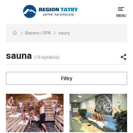
MENU
Baseny i SPA
sauny
sauna
(14 wyników)
Filtry