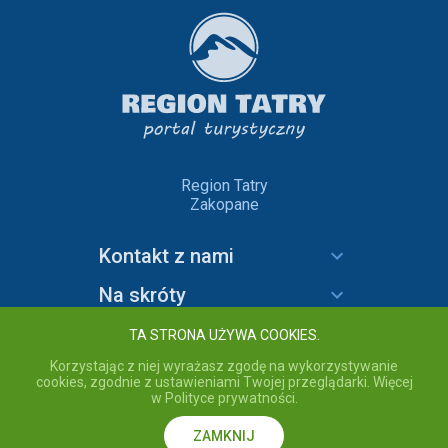
Region Tatry
Zakopane
Kontakt z nami
Na skróty
Informacje
TA STRONA UŻYWA COOKIES.
Korzystając z niej wyrażasz zgodę na wykorzystywanie
cookies, zgodnie z ustawieniami Twojej przeglądarki. Więcej
w Polityce prywatności.
copyright © 2020 Region Tatry - wszelkie prawa zastrzeżone.
Przebywając na stronie akceptujesz
Politykę prywatności
serwisu
Region Tatry