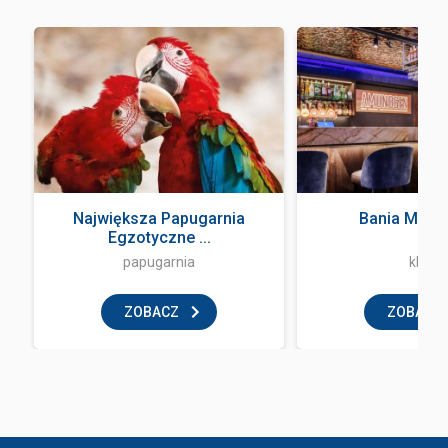
Największa Papugarnia
Bania Music
Egzotyczne ...
papugarnia
klub
ZOBACZ
ZOBACZ