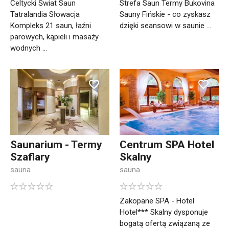
Celtycki Świat Saun
Strefa Saun Termy Bukovina
Tatralandia Słowacja
Sauny Fińskie - co zyskasz
Kompleks 21 saun, łaźni
dzięki seansowi w saunie ...
parowych, kąpieli i masaży
wodnych ...
Saunarium - Termy
Centrum SPA Hotel
Szaflary
Skalny
sauna
sauna
Zakopane SPA - Hotel
Hotel*** Skalny dysponuje
bogatą ofertą związaną ze