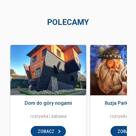
POLECAMY
a
Dom do góry nogami
Iluzja Park Z
rozrywka i zabawa
rozrywka i z
ZOBACZ
ZOBACZ