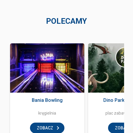
POLECAMY
a
Bania Bowling
Dino Park Za
kręgielnia
plac zabaw dla
ZOBACZ
ZOBACZ