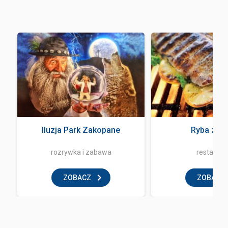
a
Iluzja Park Zakopane
Ryba z og
rozrywka i zabawa
restaurac
ZOBACZ
ZOBACZ