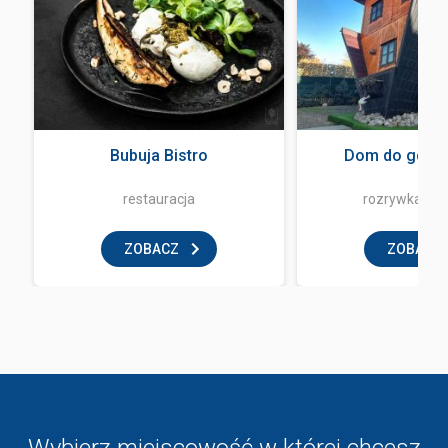
a
Bubuja Bistro
Dom do góry 
restauracja
rozrywka i z
ZOBACZ
ZOBACZ