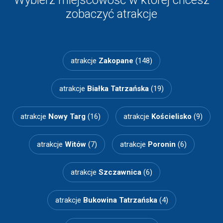
Wybierz miejscowość w której chcesz
zobaczyć atrakcje
atrakcje
Zakopane
(148)
atrakcje
Białka Tatrzańska
(19)
atrakcje
Nowy Targ
(16)
atrakcje
Kościelisko
(9)
atrakcje
Witów
(7)
atrakcje
Poronin
(6)
atrakcje
Szczawnica
(6)
atrakcje
Bukowina Tatrzańska
(4)