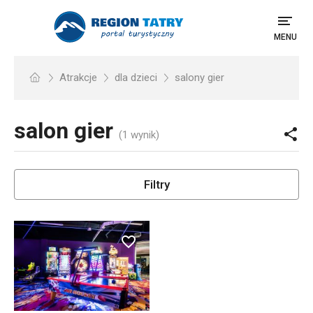
MENU
Atrakcje
dla dzieci
salony gier
salon gier
(1 wynik)
Filtry