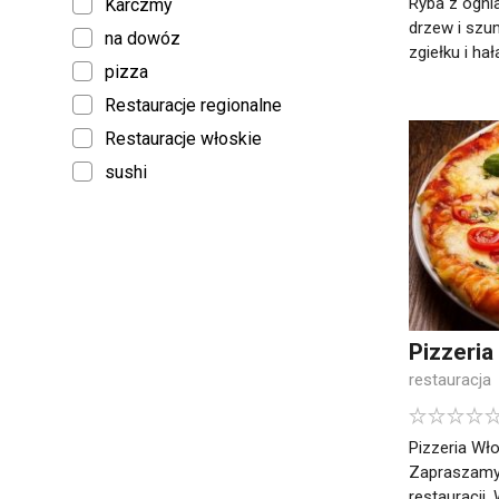
Ryba z ogn
Karczmy
drzew i szu
na dowóz
zgiełku i hał
pizza
Restauracje regionalne
Restauracje włoskie
sushi
Pizzeria
restauracja
Pizzeria Wł
Zapraszamy 
restauracji.