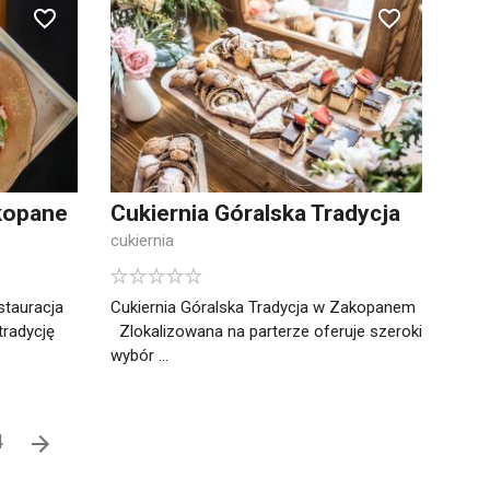
kopane
Cukiernia Góralska Tradycja
cukiernia
stauracja
Cukiernia Góralska Tradycja w Zakopanem
tradycję
Zlokalizowana na parterze oferuje szeroki
wybór ...
4