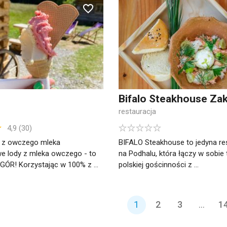
Bifalo Steakhouse Za
restauracja
4,9 (30)
y z owczego mleka
BIFALO Steakhouse to jedyna re
 lody z mleka owczego - to
na Podhalu, która łączy w sobie 
GÓR! Korzystając w 100% z ...
polskiej gościnności z ...
1
2
3
...
1