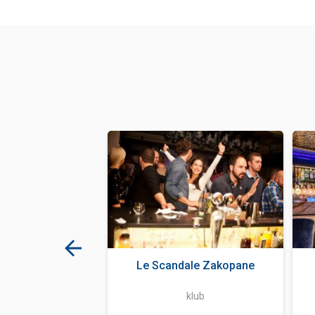
m - Let Me Out
Le Scandale Zakopane
ka i zabawa
klub