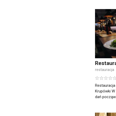
Restaura
restauracja
Restauracja
Krupówki W r
dań począwsz