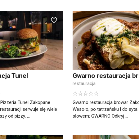
cja Tunel
Gwarno restauracja b
restauracja
 Pizzeria Tunel Zakopane
Gwarno restauracja browar Zak
estauracji serwuje się wiele
Wesoło, po tatrzańsku i do syt
y od pizzy, ...
słowem: GWARNO Odkryj ...