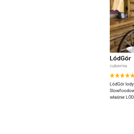
LódGór
cukiernia
LódGór lod
Slowfoodowe
właśnie LÓD