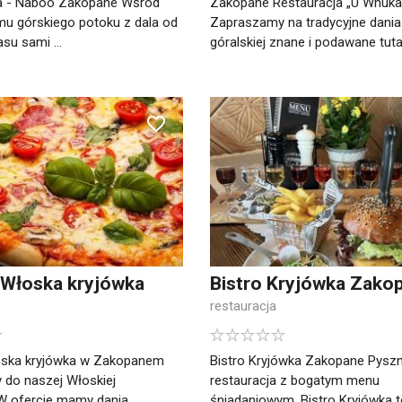
ia - Naboo Zakopane Wśród
Zakopane Restauracja „U Wnuka
mu górskiego potoku z dala od
Zapraszamy na tradycyjne dania
asu sami ...
góralskiej znane i podawane tutaj 
 Włoska kryjówka
Bistro Kryjówka Zako
restauracja
oska kryjówka w Zakopanem
Bistro Kryjówka Zakopane Pysz
do naszej Włoskiej
restauracja z bogatym menu
 W ofercie mamy dania ...
śniadaniowym. Bistro Kryjówka to