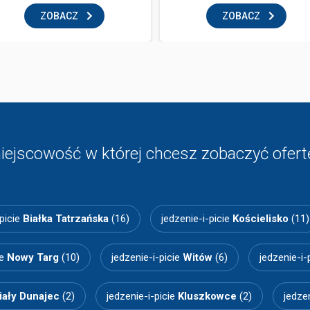
ZOBACZ
ZOBACZ
iejscowość w której chcesz zobaczyć ofertę
-picie
Białka Tatrzańska
(16)
jedzenie-i-picie
Kościelisko
(11)
ie
Nowy Targ
(10)
jedzenie-i-picie
Witów
(6)
jedzenie-i-
iały Dunajec
(2)
jedzenie-i-picie
Kluszkowce
(2)
jedze