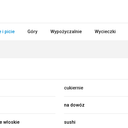
 i picie
Góry
Wypożyczalnie
Wycieczki
cukiernie
na dowóz
e włoskie
sushi