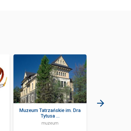
Muzeum Tatrzańskie im. Dra
Wielka Wysta
Tytusa ...
LEGO w Za
muzeum
sala zabaw d