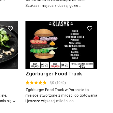
włoski smak w kameralnym klimacie
Szukasz miejsca z duszą, gdzie ...
Zgórburger Food Truck
5,0 (1040)
Zgórburger Food Truck w Poroninie to
iele,
miejsce stworzone z miłości do gotowania
ia się w
i jeszcze większej miłości do ...