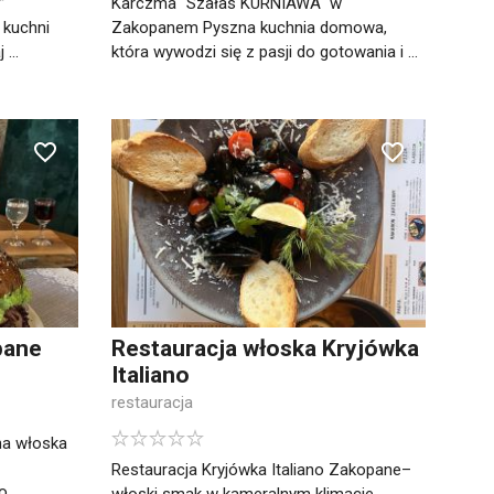
”
Karczma "Szałas KURNIAWA" w
 kuchni
Zakopanem Pyszna kuchnia domowa,
...
która wywodzi się z pasji do gotowania i ...
pane
Restauracja włoska Kryjówka
Italiano
restauracja
na włoska
Restauracja Kryjówka Italiano Zakopane–
 ...