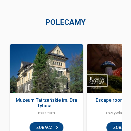
POLECAMY
Muzeum Tatrzańskie im. Dra
Escape room - L
Tytusa ...
muzeum
rozrywka i z
ZOBACZ
ZOBACZ