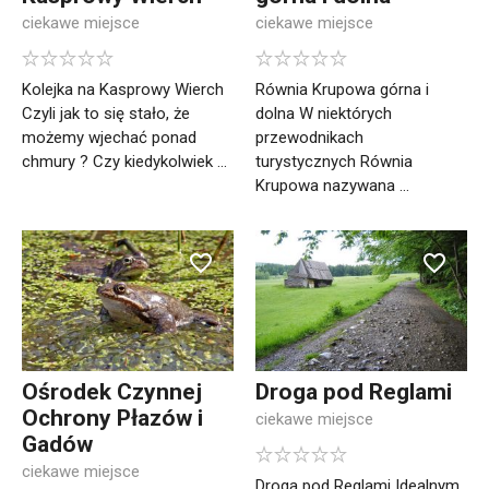
ciekawe miejsce
ciekawe miejsce
Kolejka na Kasprowy Wierch
Równia Krupowa górna i
Czyli jak to się stało, że
dolna W niektórych
możemy wjechać ponad
przewodnikach
chmury ? Czy kiedykolwiek ...
turystycznych Równia
Krupowa nazywana ...
Ośrodek Czynnej
Droga pod Reglami
Ochrony Płazów i
ciekawe miejsce
Gadów
ciekawe miejsce
Droga pod Reglami Idealnym