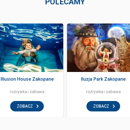
POLECAMY
Illusion House Zakopane
Iluzja Park Zakopane
rozrywka i zabawa
rozrywka i zabawa
ZOBACZ
ZOBACZ