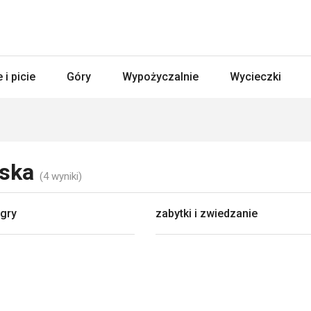
 i picie
Góry
Wypożyczalnie
Wycieczki
ńska
(4 wyniki)
 gry
zabytki i zwiedzanie