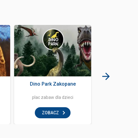
Dino Park Zakopane
Największa P
Egzotycz
plac zabaw dla dzieci
papuga
ZOBACZ
ZOBAC