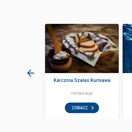
ale Zakopane
Karczma Szałas Kurniawa
klub
restauracja
BACZ
ZOBACZ