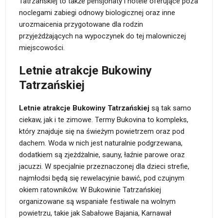
Tatrzańskiej to także pensjonaty i hotele oferujące poza
noclegami zabiegi odnowy biologicznej oraz inne
urozmaicenia przygotowane dla rodzin
przyjeżdżających na wypoczynek do tej malowniczej
miejscowości.
Letnie atrakcje Bukowiny
Tatrzańskiej
Letnie atrakcje Bukowiny Tatrzańskiej
są tak samo
ciekaw, jak i te zimowe. Termy Bukovina to kompleks,
który znajduje się na świeżym powietrzem oraz pod
dachem. Woda w nich jest naturalnie podgrzewana,
dodatkiem są zjeżdżalnie, sauny, łaźnie parowe oraz
jacuzzi. W specjalnie przeznaczonej dla dzieci strefie,
najmłodsi będą się rewelacyjnie bawić, pod czujnym
okiem ratowników. W Bukowinie Tatrzańskiej
organizowane są wspaniałe festiwale na wolnym
powietrzu, takie jak Sabałowe Bajania, Karnawał