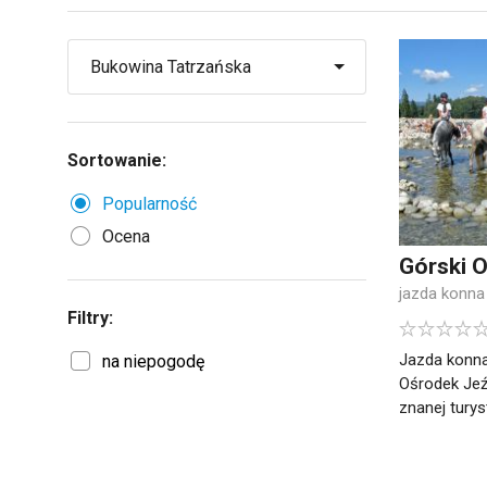
Sortowanie:
Popularność
Ocena
Górski 
jazda konna
Filtry:
Jazda konna
na niepogodę
Ośrodek Jeź
znanej turyst