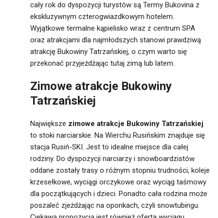
cały rok do dyspozycji turystów są Termy Bukovina z
ekskluzywnym czterogwiazdkowym hotelem.
Wyjątkowe termalne kąpielisko wraz z centrum SPA
oraz atrakcjami dla najmłodszych stanowi prawdziwą
atrakcję Bukowiny Tatrzańskiej, o czym warto się
przekonać przyjeżdżając tutaj zimą lub latem.
Zimowe atrakcje Bukowiny
Tatrzańskiej
Największe
zimowe atrakcje Bukowiny Tatrzańskiej
to stoki narciarskie. Na Wierchu Rusińskim znajduje się
stacja Rusiń-SKI. Jest to idealne miejsce dla całej
rodziny. Do dyspozycji narciarzy i snowboardzistów
oddane zostały trasy o różnym stopniu trudności, koleje
krzesełkowe, wyciągi orczykowe oraz wyciąg taśmowy
dla początkujących i dzieci. Ponadto cała rodzina może
poszaleć zjeżdżając na oponkach, czyli snowtubingu.
Ciekawą propozycją jest również oferta wyciągu