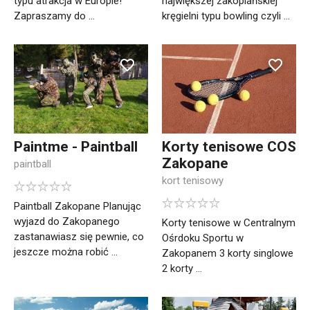
typu atrakcja w Europie!
największej zakopiańskiej
Zapraszamy do ...
kręgielni typu bowling czyli ...
Paintme - Paintball
Korty tenisowe COS
Zakopane
paintball
kort tenisowy
Paintball Zakopane Planując
wyjazd do Zakopanego
Korty tenisowe w Centralnym
zastanawiasz się pewnie, co
Ośrdoku Sportu w
jeszcze można robić ...
Zakopanem 3 korty singlowe
2 korty ...