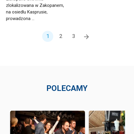
zlokalizowana w Zakopanem,
na osiedlu Kasprusie,
prowadzona ...
1
2
3
POLECAMY