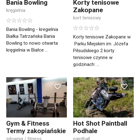
Bania Bowling
Korty tenisowe
Zakopane
kręgielnia
kort tenisowy
Bania Bowling - kregielnia
Białka Tatrzańska Bania
Korty tenisowe Zakopane w
Bowling to nowo otwarta
Parku Miejskim im. Józefa
kręgielnia w Białce ...
Piłsudskiego 2 korty
tenisowe czynne w
godzinach: ...
Gym & Fitness
Hot Shot Paintball
Termy zakopiańskie
Podhale
siłownia / fitness
paintball