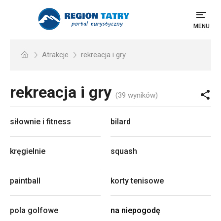
MENU
Atrakcje
rekreacja i gry
rekreacja i gry
(39 wyników)
siłownie i fitness
bilard
kręgielnie
squash
paintball
korty tenisowe
pola golfowe
na niepogodę