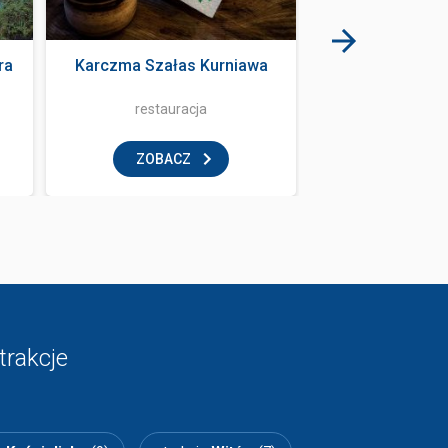
ra
Karczma Szałas Kurniawa
Le Scandale
restauracja
klub
ZOBACZ
ZOBAC
trakcje