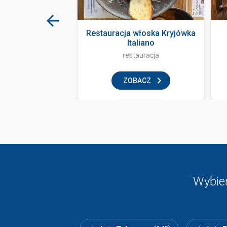
ka Kryjówka
Restauracja włoska Kryjówka
Italiano
tauracja
restauracja
BACZ
ZOBACZ
Wybier