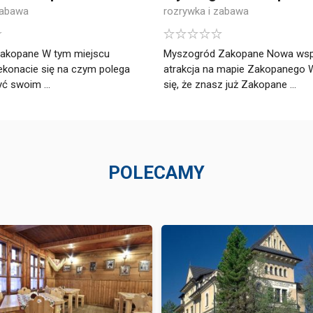
zabawa
rozrywka i zabawa
 Zakopane W tym miejscu
Myszogród Zakopane Nowa wsp
zekonacie się na czym polega
atrakcja na mapie Zakopanego W
yć swoim ...
się, że znasz już Zakopane ...
POLECAMY