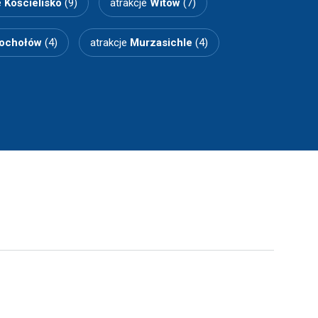
e
Kościelisko
(9)
atrakcje
Witów
(7)
ochołów
(4)
atrakcje
Murzasichle
(4)