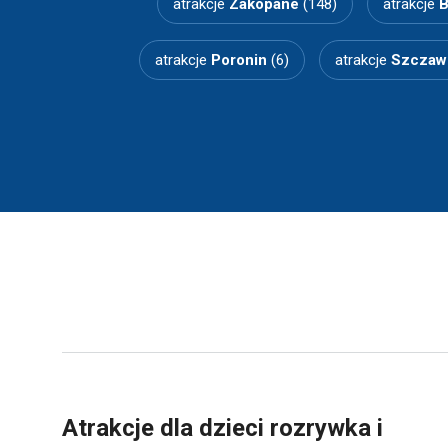
atrakcje
Zakopane
(148)
atrakcje
B
atrakcje
Poronin
(6)
atrakcje
Szczaw
Atrakcje dla dzieci rozrywka i