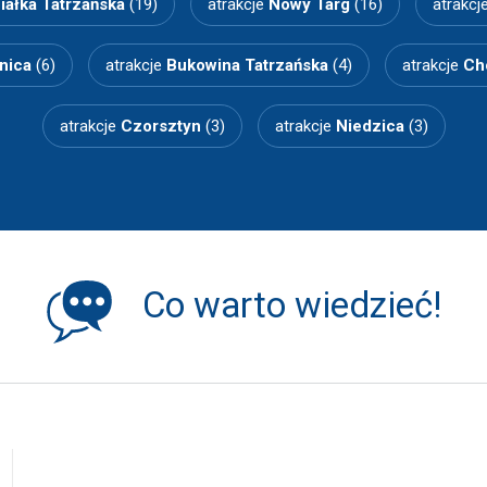
iałka Tatrzańska
(19)
atrakcje
Nowy Targ
(16)
atrakcj
nica
(6)
atrakcje
Bukowina Tatrzańska
(4)
atrakcje
Ch
atrakcje
Czorsztyn
(3)
atrakcje
Niedzica
(3)
Co warto wiedzieć!