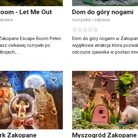
room - Let Me Out
Dom do góry nogami
zabawa
rozrywka i zabawa
 Zakopane Escape Room Pełen
Dom do góry nogami w Zakopa
asz ciekawej rozrywki po
wyjątkowa atrakcja która pozwa
bojach, ...
odczucie zjawiska w postaci inne
ark Zakopane
Myszogród Zakopane