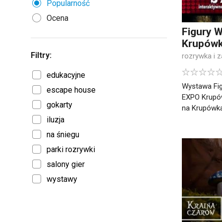
Popularność
Ocena
Figury 
Krupówk
Filtry:
rozrywka i 
edukacyjne
Wystawa Fi
escape house
EXPO Krupów
gokarty
na Krupówkac
iluzja
na śniegu
parki rozrywki
salony gier
wystawy