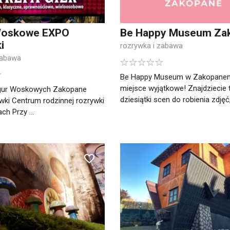
Woskowe EXPO
Be Happy Museum Za
i
rozrywka i zabawa
zabawa
Be Happy Museum w Zakopane
miejsce wyjątkowe! Znajdziecie t
gur Woskowych Zakopane
dziesiątki scen do robienia zdjęć, 
ki Centrum rodzinnej rozrywki
h Przy ...