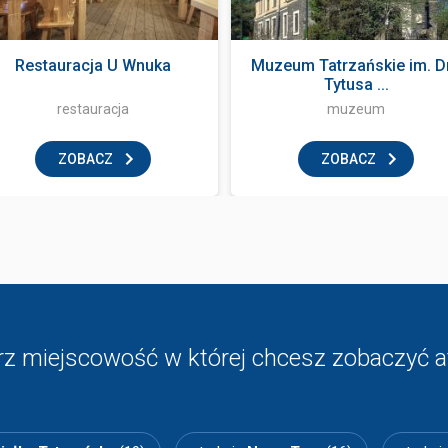
Restauracja U Wnuka
Muzeum Tatrzańskie im. D
Tytusa ...
restauracja
muzeum
ZOBACZ
ZOBACZ
z miejscowość w której chcesz zobaczyć a