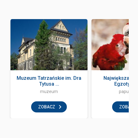
Muzeum Tatrzańskie im. Dra
Największa Pa
Tytusa ...
Egzotyczne
muzeum
papugarn
ZOBACZ
ZOBACZ