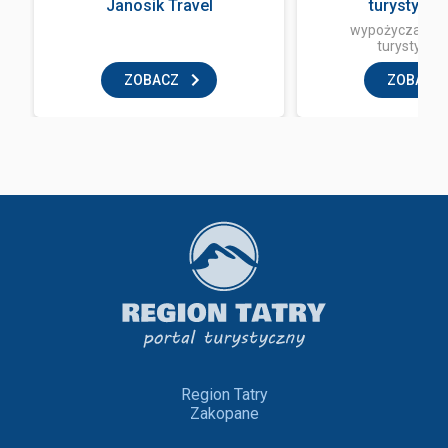
Janosik Travel
turystycz
wypożyczalnia 
turystyczn
ZOBACZ
ZOBACZ
Region Tatry
Zakopane