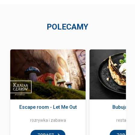
POLECAMY
Escape room - Let Me Out
Bubuja Bi
rozrywka i zabawa
restaurac