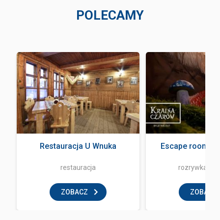
POLECAMY
a
Restauracja U Wnuka
Escape room - L
restauracja
rozrywka i z
ZOBACZ
ZOBACZ