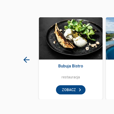
za Papugarnia
Bubuja Bistro
tyczne ...
pugarnia
restauracja
BACZ
ZOBACZ