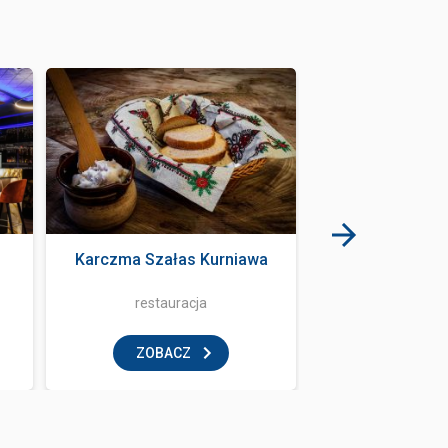
Karczma Szałas Kurniawa
Ryba z 
restauracja
restaur
ZOBACZ
ZOBAC