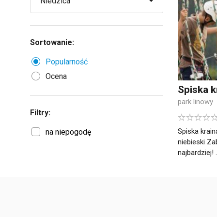
Sortowanie:
Popularność
Ocena
Spiska k
park linowy
Filtry:
Spiska krain
na niepogodę
niebieski Za
najbardziej! .