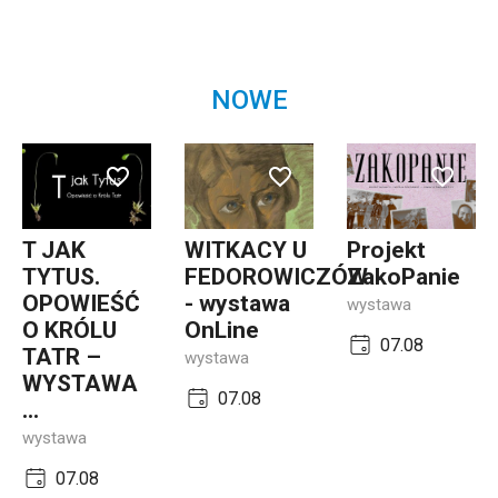
NOWE
T JAK
WITKACY U
Projekt
TYTUS.
FEDOROWICZÓW
ZakoPanie
OPOWIEŚĆ
- wystawa
wystawa
O KRÓLU
OnLine
07.08
TATR –
wystawa
WYSTAWA
07.08
...
wystawa
07.08