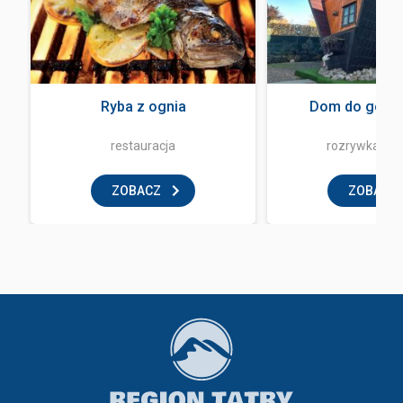
Ryba z ognia
Dom do góry 
restauracja
rozrywka i z
ZOBACZ
ZOBACZ