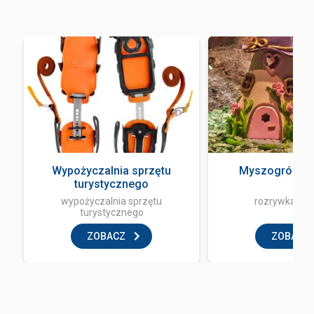
Wypożyczalnia sprzętu
Myszogród Z
turystycznego
wypożyczalnia sprzętu
rozrywka i z
turystycznego
ZOBACZ
ZOBACZ