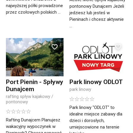
najwyższej półki prowadzone
pontonowy Dunajcem Jeżeli
przez czołowych polskich ...
jedziesz lub jesteś w
Pieninach i chcesz aktywnie
...
Port Pienin - Spływy
Park linowy ODLOT
Dunajcem
park linowy
rafting spływ kajakowy /
pontonowy
Park linowy "ODLOT" to
idealne miejsce zabawy dla
Rafting Dunajcem Planujesz
dzieci i dorosłych,
wakacyjny wypoczynek w
umiejscowione na terenie