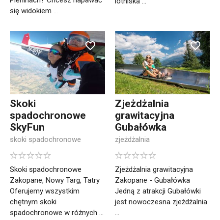
Pieninach? Chcesz napawać
lotniska ...
się widokiem ...
Skoki
Zjeżdżalnia
spadochronowe
grawitacyjna
SkyFun
Gubałówka
skoki spadochronowe
zjeżdżalnia
Skoki spadochronowe
Zjeżdżalnia grawitacyjna
Zakopane, Nowy Targ, Tatry
Zakopane - Gubałówka
Oferujemy wszystkim
Jedną z atrakcji Gubałówki
chętnym skoki
jest nowoczesna zjeżdżalnia
spadochronowe w różnych ...
...