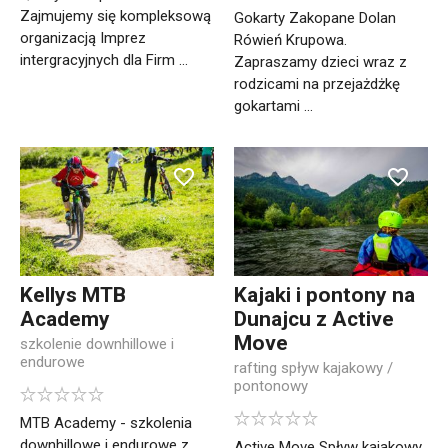
Zajmujemy się kompleksową
Gokarty Zakopane Dolan
organizacją Imprez
Rówień Krupowa.
intergracyjnych dla Firm ...
Zapraszamy dzieci wraz z
rodzicami na przejażdżkę
gokartami ...
Kellys MTB
Kajaki i pontony na
Academy
Dunajcu z Active
Move
szkolenie downhillowe i
endurowe
rafting spływ kajakowy /
pontonowy
MTB Academy - szkolenia
downhillowe i endurowe z
Active Move Spływ kajakowy