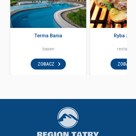
Terma Bania
Ryba z og
basen
restaurac
ZOBACZ
ZOBACZ