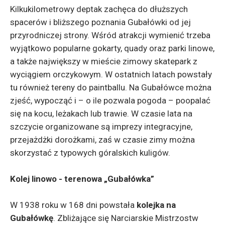
Kilkukilometrowy deptak zachęca do dłuższych
spacerów i bliższego poznania Gubałówki od jej
przyrodniczej strony. Wśród atrakcji wymienić trzeba
wyjątkowo popularne gokarty, quady oraz parki linowe,
a także największy w mieście zimowy skatepark z
wyciągiem orczykowym. W ostatnich latach powstały
tu również tereny do paintballu. Na Gubałówce można
zjeść, wypocząć i – o ile pozwala pogoda – poopalać
się na kocu, leżakach lub trawie. W czasie lata na
szczycie organizowane są imprezy integracyjne,
przejażdżki dorożkami, zaś w czasie zimy można
skorzystać z typowych góralskich kuligów.
Kolej linowo - terenowa „Gubałówka”
W 1938 roku w 168 dni powstała
kolejka na
Gubałówkę
. Zbliżające się Narciarskie Mistrzostw