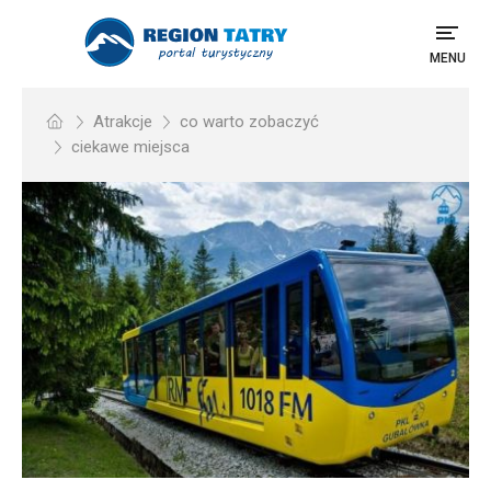
MENU
Atrakcje
co warto zobaczyć
ciekawe miejsca