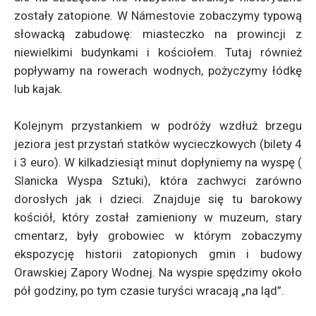
zostały zatopione. W Námestovie zobaczymy typową
słowacką zabudowę: miasteczko na prowincji z
niewielkimi budynkami i kościołem. Tutaj również
popływamy na rowerach wodnych, pożyczymy łódkę
lub kajak.
Kolejnym przystankiem w podróży wzdłuż brzegu
jeziora jest przystań statków wycieczkowych (bilety 4
i 3 euro). W kilkadziesiąt minut dopłyniemy na wyspę (
Slanicka Wyspa Sztuki), która zachwyci zarówno
dorosłych jak i dzieci. Znajduje się tu barokowy
kościół, który został zamieniony w muzeum, stary
cmentarz, były grobowiec w którym zobaczymy
ekspozycję historii zatopionych gmin i budowy
Orawskiej Zapory Wodnej. Na wyspie spędzimy około
pół godziny, po tym czasie turyści wracają „na ląd”.