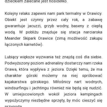
dzieckiem zalecane jest nosidełko.
Kolejny relaks zapewni nam park termalny w Orawicy.
Obiekt jest czynny przez cały rok, a zabawę
gwarantuje jacuzzi, grzyb wodny, baseny z ciepłą
wodą. W pobliżu znajduje się stacja narciarska
Meander Skipark Orawice (zimą możliwość zakupu
łączonych karnetów).
Lubiący większe wyzwania też znajdą coś dla siebie.
Podwyższony poziom adrenaliny dostarczy nam rzeka
Orawa, która wypływa z jeziora. Dzięki temu, że ma
charakter górski możemy na niej spróbować
kajakarstwa górskiego. Miłośnicy nart wodnych,
windsurfingu i jachtingu również nie będą się nudzić.
W umiejscowionych wokół jeziora kempingach
wypożyczymy niezbędne sprzęty, by móc cieszyć się
przygodą.