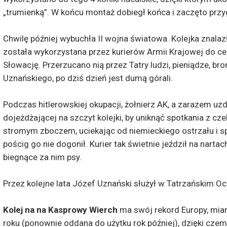
„trumienką”. W końcu montaż dobiegł końca i zaczęto prz
Chwilę później wybuchła II wojna światowa. Kolejka znalaz
została wykorzystana przez kurierów Armii Krajowej do c
Słowację. Przerzucano nią przez Tatry ludzi, pieniądze, br
Uznańskiego, po dziś dzień jest dumą górali.
Podczas hitlerowskiej okupacji, żołnierz AK, a zarazem uz
dojeżdżającej na szczyt kolejki, by uniknąć spotkania z 
stromym zboczem, uciekając od niemieckiego ostrzału i s
pościg go nie dogonił. Kurier tak świetnie jeździł na nartac
biegnące za nim psy.
Przez kolejne lata Józef Uznański służył w Tatrzańskim
Kolej na na Kasprowy Wierch
ma swój rekord Europy, mia
roku (ponownie oddana do użytku rok później), dzięki czem