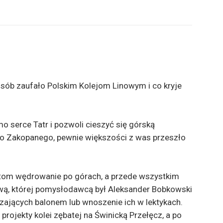
 osób zaufało Polskim Kolejom Linowym i co kryje
o serce Tatr i pozwoli cieszyć się górską
do Zakopanego, pewnie większości z was przeszło
ystom wędrowanie po górach, a przede wszystkim
ową, której pomysłodawcą był Aleksander Bobkowski
ających balonem lub wnoszenie ich w lektykach.
rojekty kolei zębatej na Świnicką Przełęcz, a po