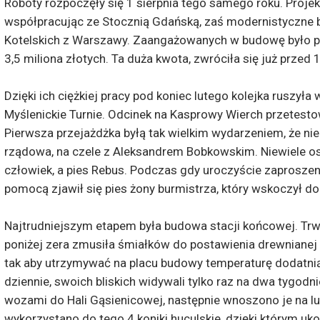
Roboty rozpoczęły się 1 sierpnia tego samego roku. Projek
współpracując ze Stocznią Gdańską, zaś modernistyczne
Kotelskich z Warszawy. Zaangażowanych w budowę było po
3,5 miliona złotych. Ta duża kwota, zwróciła się już przed
Dzięki ich ciężkiej pracy pod koniec lutego kolejka ruszyła
Myślenickie Turnie. Odcinek na Kasprowy Wierch przetest
Pierwsza przejażdżka byłą tak wielkim wydarzeniem, że ni
rządowa, na czele z Aleksandrem Bobkowskim. Niewiele os
człowiek, a pies Rebus. Podczas gdy uroczyście zaproszeni
pomocą zjawił się pies żony burmistrza, który wskoczył d
Najtrudniejszym etapem była budowa stacji końcowej. Trw
poniżej zera zmusiła śmiałków do postawienia drewnianej 
tak aby utrzymywać na placu budowy temperaturę dodatnią
dziennie, swoich bliskich widywali tylko raz na dwa tygod
wozami do Hali Gąsienicowej, następnie wnoszono je na lu
wykorzystano do tego 4 koniki huculskie, dzięki którym u