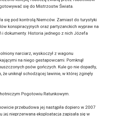
ygotowywać się do Mistrzostw Świata.
ła się pod kontrolą Niemców. Zamiast do turystyki
elów konspiracyjnych oraz partyzanckich wypraw na
oń i dokumenty. Historia jednego z nich Józefa
dolniony narciarz, wyskoczył z wagonu
czekającymi na niego gestapowcami. Pomknął
puszczonych psów gończych. Kule go nie dopadły,
h, że uniknął schodzącej lawinie, w której zginęły
 Ochotniczym Pogotowiu Ratunkowym.
nowicie przebudowa jej nastąpiła dopiero w 2007
u jej nieprzerwana eksploatacja zapisała się w