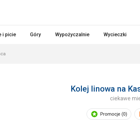
 i picie
Góry
Wypożyczalnie
Wycieczki
sca
Kolej linowa na K
ciekawe mi
Promocje (0)