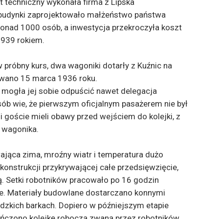
t techniczny wykonała firma z Lipska
 budynki zaprojektowało małżeństwo państwa
nad 1000 osób, a inwestycja przekroczyła koszt
 1939 rokiem.
 w próbny kurs, dwa wagoniki dotarły z Kuźnic na
owano 15 marca 1936 roku.
e mogła jej sobie odpuścić nawet delegacja
ób wie, że pierwszym oficjalnym pasażerem nie był
 goście mieli obawy przed wejściem do kolejki, z
o wagonika.
ająca zima, mroźny wiatr i temperatura dużo
konstrukcji przykrywającej całe przedsięwzięcie,
. Setki robotników pracowało po 16 godzin
nie. Materiały budowlane dostarczano konnymi
dzkich barkach. Dopiero w późniejszym etapie
kończono kolejkę roboczą zwaną przez robotników