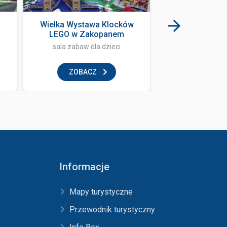
Wielka Wystawa Klocków
Terma B
LEGO w Zakopanem
sala zabaw dla dzieci
base
ZOBACZ
ZOBAC
Informacje
Mapy turystyczne
Przewodnik turystyczny