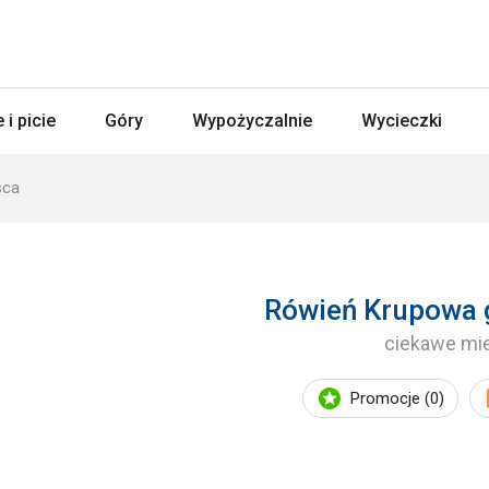
 i picie
Góry
Wypożyczalnie
Wycieczki
sca
Rówień Krupowa g
ciekawe mi
Promocje (0)