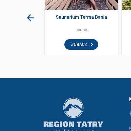
 włoska Kryjówka
Saunarium Terma Bania
taliano
tauracja
sauna
BACZ
ZOBACZ