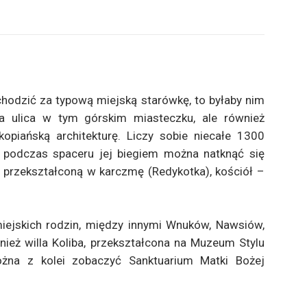
odzić za typową miejską starówkę, to byłaby nim
sza ulica w tym górskim miasteczku, ale również
piańską architekturę. Liczy sobie niecałe 1300
 podczas spaceru jej biegiem można natknąć się
 przekształconą w karczmę (Redykotka), kościół –
miejskich rodzin, między innymi Wnuków, Nawsiów,
wnież willa Koliba, przekształcona na Muzeum Stylu
ożna z kolei zobaczyć Sanktuarium Matki Bożej