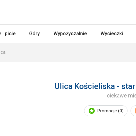
 i picie
Góry
Wypożyczalnie
Wycieczki
sca
Ulica Kościeliska - s
ciekawe mi
Promocje (0)