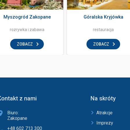
Myszogród Zakopane
Góralska Kryjówka
rozrywka i zabawa
restauracja
ZOBACZ
ZOBACZ
Kontakt z nami
Na skróty
Biuro:
Atrakcje
Zakopane
Imprezy
+48 602 713 300