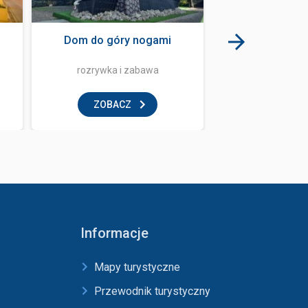
Dom do góry nogami
Escape room -
rozrywka i zabawa
rozrywka i
ZOBACZ
ZOBAC
Informacje
Mapy turystyczne
Przewodnik turystyczny