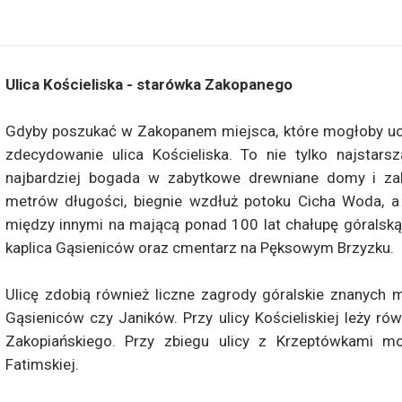
Ulica Kościeliska - starówka Zakopanego
Gdyby poszukać w Zakopanem miejsca, które mogłoby uch
zdecydowanie ulica Kościeliska. To nie tylko najstar
najbardziej bogada w zabytkowe drewniane domy i zako
metrów długości, biegnie wzdłuż potoku Cicha Woda, a
między innymi na mającą ponad 100 lat chałupę góralską
kaplica Gąsieniców oraz cmentarz na Pęksowym Brzyzku.
Ulicę zdobią również liczne zagrody góralskie znanych 
Gąsieniców czy Janików. Przy ulicy Kościeliskiej leży ró
Zakopiańskiego. Przy zbiegu ulicy z Krzeptówkami m
Fatimskiej.