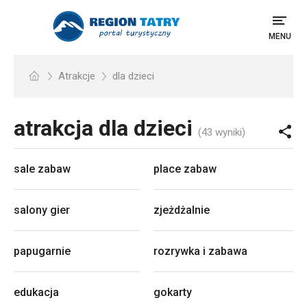
MENU
Atrakcje
dla dzieci
atrakcja dla dzieci
(43 wyniki)
sale zabaw
place zabaw
salony gier
zjeżdżalnie
papugarnie
rozrywka i zabawa
edukacja
gokarty