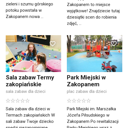
zieleni i szumu górskiego
Zakopanem to miejsce
potoku powstała w
wyjątkowe! Znajdziecie tutaj
Zakopanem nowa ...
dziesiątki scen do robienia
zdjęć, ...
Sala zabaw Termy
Park Miejski w
zakopiańskie
Zakopanem
sala zabaw dla dzieci
plac zabaw dla dzieci
Sala zabaw dla dzieci w
Park Miejski im. Marszałka
Termach zakopiańskich W
Józefa Piłsudskiego w
sali zabaw Twoje dziecko
Zakopanem Po rewitalizacji
spędzi niezapomniane
Parku Miejskiego wraz z ...