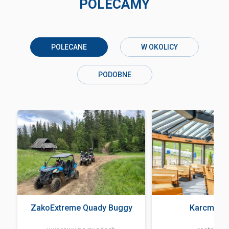
POLECAMY
POLECANE
W OKOLICY
PODOBNE
ZakoExtreme Quady Buggy
Karcma Ba