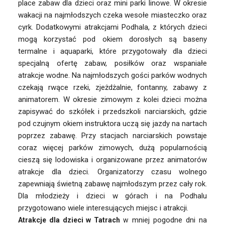
place zabaw dla dzieci oraz mini parki linowe. W okresie
wakacji na najmłodszych czeka wesołe miasteczko oraz
cyrk. Dodatkowymi atrakcjami Podhala, z których dzieci
mogą korzystać pod okiem dorosłych są baseny
termalne i aquaparki, które przygotowały dla dzieci
specjalną ofertę zabaw, posiłków oraz wspaniałe
atrakcje wodne. Na najmłodszych gości parków wodnych
czekają rwące rzeki, zjeżdżalnie, fontanny, zabawy z
animatorem. W okresie zimowym z kolei dzieci można
zapisywać do szkółek i przedszkoli narciarskich, gdzie
pod czujnym okiem instruktora uczą się jazdy na nartach
poprzez zabawę. Przy stacjach narciarskich powstaje
coraz więcej parków zimowych, dużą popularnością
cieszą się lodowiska i organizowane przez animatorów
atrakcje dla dzieci. Organizatorzy czasu wolnego
zapewniają świetną zabawę najmłodszym przez cały rok.
Dla młodzieży i dzieci w górach i na Podhalu
przygotowano wiele interesujących miejsc i atrakcji.
mniej pogodne dni na
Atrakcje dla dzieci w Tatrach
w