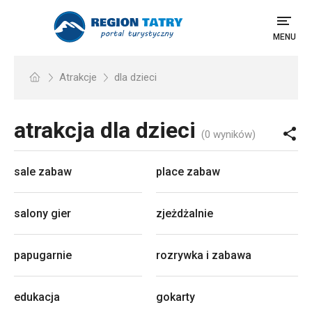
MENU
Atrakcje
dla dzieci
atrakcja dla dzieci
(0 wyników)
sale zabaw
place zabaw
salony gier
zjeżdżalnie
papugarnie
rozrywka i zabawa
edukacja
gokarty