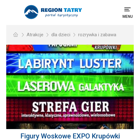
MENU
Atrakcje
dla dzieci
rozrywka i zabawa
Figury Woskowe EXPO Krupówki