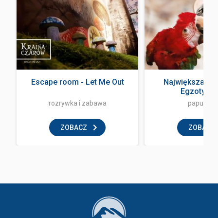
Escape room - Let Me Out
Największa Pa
Egzotyczne
rozrywka i zabawa
papugarn
ZOBACZ
ZOBACZ