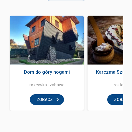
Dom do góry nogami
Karczma Szałas
rozrywka i zabawa
restaurac
ZOBACZ
ZOBACZ