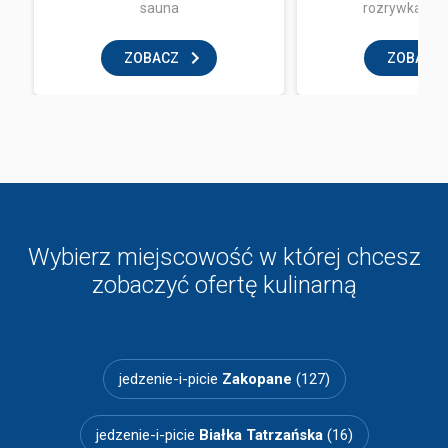
sauna
rozrywka i z
ZOBACZ
ZOBACZ
Wybierz miejscowość w której chcesz
zobaczyć ofertę kulinarną
jedzenie-i-picie
Zakopane
(127)
jedzenie-i-picie
Białka Tatrzańska
(16)