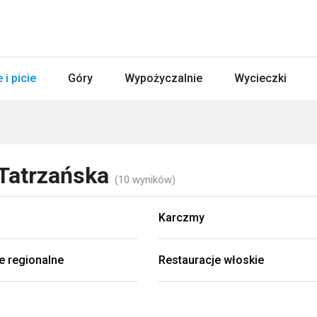
 i picie
Góry
Wypożyczalnie
Wycieczki
Tatrzańska
(10 wyników)
Karczmy
e regionalne
Restauracje włoskie