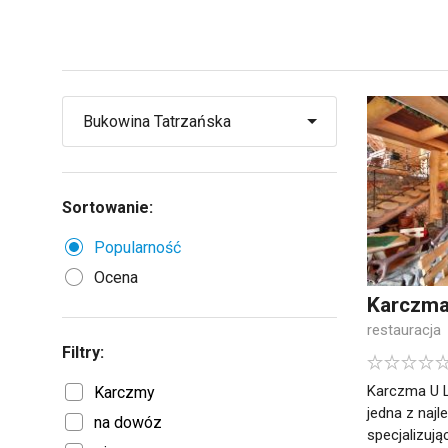
Sortowanie:
Popularność
Ocena
Karczma
restauracja
Filtry:
Karczma U 
Karczmy
jedna z najl
na dowóz
specjalizując