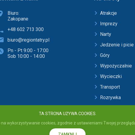
Biuro:
Atrakcje
Zakopane
Imprezy
+48 602 713 300
Narty
biuro@regiontatry.pl
Jedzenie i picie
Pn - Pt 9:00 - 17:00
Góry
Sob 10:00 - 14:00
Wypożyczalnie
Wycieczki
Transport
Rozrywka
Baseny i SPA
TA STRONA UŻYWA COOKIES.
 na wykorzystywanie cookies, zgodnie z ustawieniami Twojej przeglądar