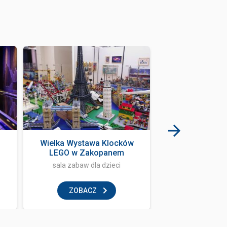
Wielka Wystawa Klocków
Restauracja wło
LEGO w Zakopanem
Italia
sala zabaw dla dzieci
restaur
ZOBACZ
ZOBAC