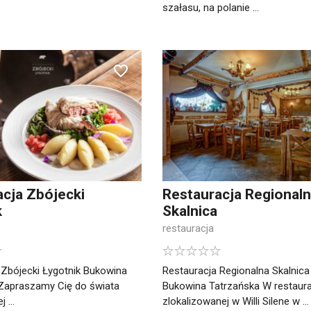
szałasu, na polanie ...
acja Zbójecki
Restauracja Regional
k
Skalnica
restauracja
 Zbójecki Łygotnik Bukowina
Restauracja Regionalna Skalnica
Zapraszamy Cię do świata
Bukowina Tatrzańska W restaura
 ...
zlokalizowanej w Willi Silene w ...