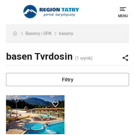
MENU
Baseny i SPA
baseny
basen
Tvrdosin
(1 wynik)
Filtry