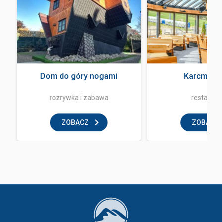
Dom do góry nogami
Karcma Ba
rozrywka i zabawa
restaurac
ZOBACZ
ZOBACZ