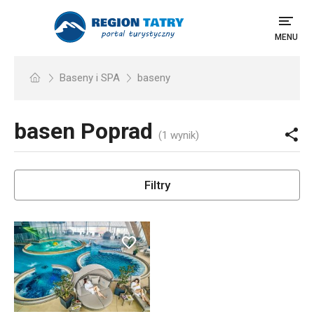
MENU
Baseny i SPA
baseny
basen
Poprad
(1 wynik)
Filtry