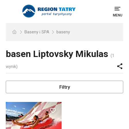
MENU
Baseny i SPA
baseny
basen
Liptovsky Mikulas
(1
wynik)
Filtry