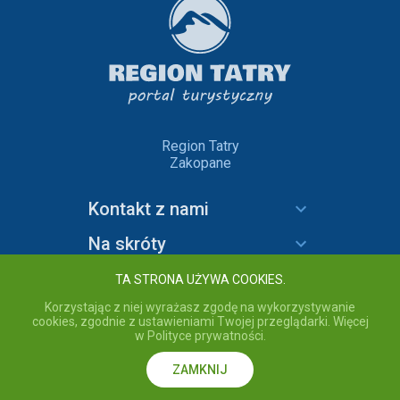
Region Tatry
Zakopane
Kontakt z nami
Na skróty
Informacje
TA STRONA UŻYWA COOKIES.
Korzystając z niej wyrażasz zgodę na wykorzystywanie
cookies, zgodnie z ustawieniami Twojej przeglądarki. Więcej
w Polityce prywatności.
copyright © 2020 Region Tatry - wszelkie prawa zastrzeżone.
Przebywając na stronie akceptujesz
Politykę prywatności
serwisu
Region Tatry