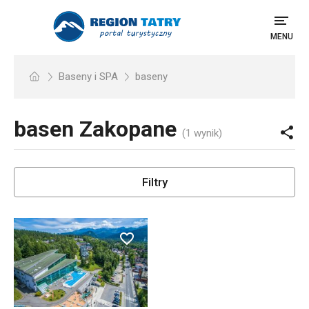
MENU
Baseny i SPA
baseny
basen
Zakopane
(1 wynik)
Filtry