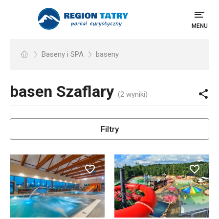
MENU
Baseny i SPA
baseny
basen
Szaflary
(2 wyniki)
Filtry