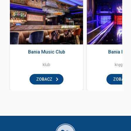
Bania Music Club
Bania Bow
klub
kręgielni
ZOBACZ
ZOBACZ