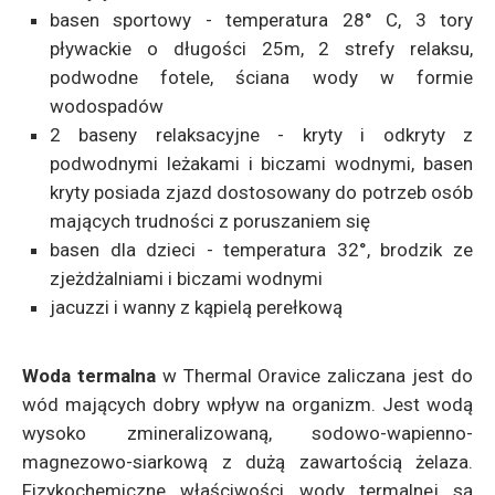
basen sportowy - temperatura 28° C, 3 tory
pływackie o długości 25m, 2 strefy relaksu,
podwodne fotele, ściana wody w formie
wodospadów
2 baseny relaksacyjne - kryty i odkryty z
podwodnymi leżakami i biczami wodnymi, basen
kryty posiada zjazd dostosowany do potrzeb osób
mających trudności z poruszaniem się
basen dla dzieci - temperatura 32°, brodzik ze
zjeżdżalniami i biczami wodnymi
jacuzzi i wanny z kąpielą perełkową
Woda termalna
w Thermal Oravice zaliczana jest do
wód mających dobry wpływ na organizm. Jest wodą
wysoko zmineralizowaną, sodowo-wapienno-
magnezowo-siarkową z dużą zawartością żelaza.
Fizykochemiczne właściwości wody termalnej są