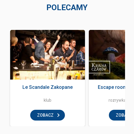
POLECAMY
Le Scandale Zakopane
Escape room - L
klub
rozrywka i z
ZOBACZ
ZOBACZ