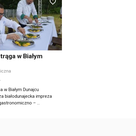
trąga w Białym
liczna
ga w Białym Dunajcu
za białodunajecka impreza
astronomiczno – ...