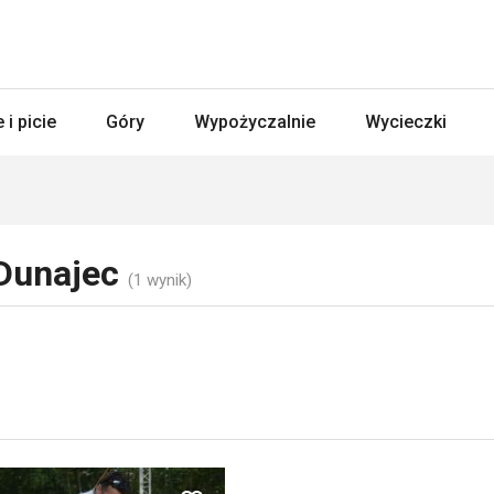
 i picie
Góry
Wypożyczalnie
Wycieczki
 Dunajec
(1 wynik)