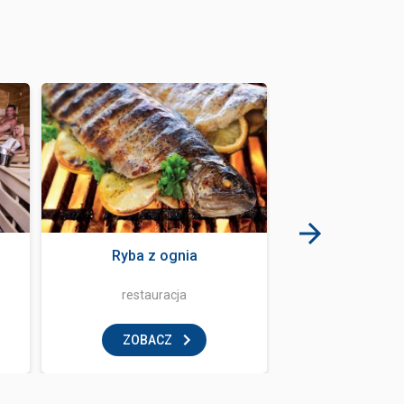
Ryba z ognia
Bubuja B
restauracja
restaur
ZOBACZ
ZOBAC