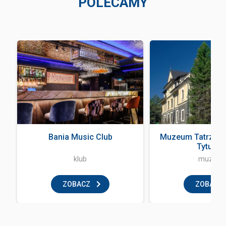
POLECAMY
Bania Music Club
Muzeum Tatrzańsk
Tytusa ..
klub
muzeu
ZOBACZ
ZOBACZ