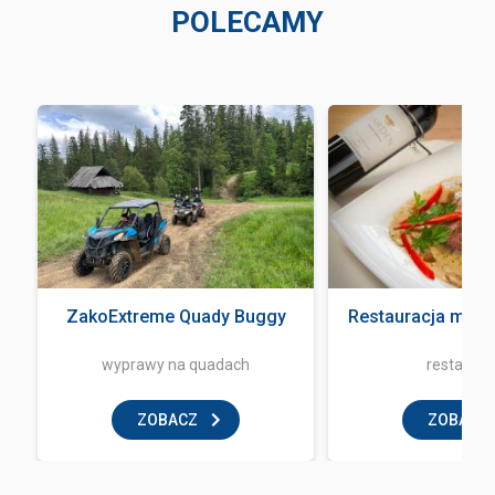
POLECAMY
ZakoExtreme Quady Buggy
Restauracja mała
wyprawy na quadach
restaurac
ZOBACZ
ZOBACZ