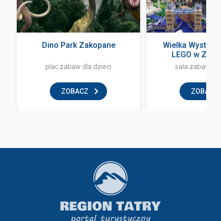
Dino Park Zakopane
Wielka Wystawa
LEGO w Zak
plac zabaw dla dzieci
sala zabaw dla
ZOBACZ
ZOBACZ