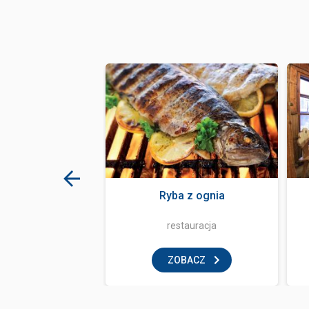
rk Zakopane
Ryba z ognia
aw dla dzieci
restauracja
BACZ
ZOBACZ