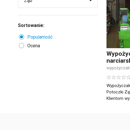
Sortowanie:
Popularność
Ocena
Wypożyc
narciars
wypożyczaln
Wypożyczaln
Potoczki Z
Klientom wys