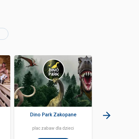
Dino Park Zakopane
Restauracja wło
Italia
plac zabaw dla dzieci
restaur