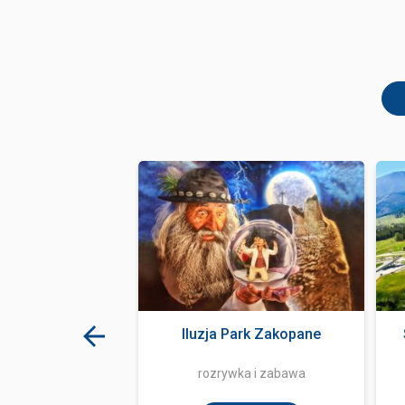
załas Kurniawa
Iluzja Park Zakopane
tauracja
rozrywka i zabawa